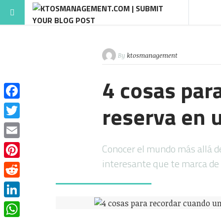
By
ktosmanagement
4 cosas par
reserva en 
Facebook
Twitter
Email
Conocer el mundo más allá de
interesante que te marca de
Pinterest
Reddit
LinkedIn