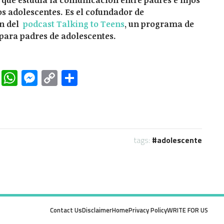
os adolescentes. Es el cofundador de
ón del
podcast Talking to Teens
, un programa de
para padres de adolescentes.
rest
ddit
LinkedIn
WhatsApp
Messenger
Copy
Share
Link
tags:
adolescente
Contact Us
Disclaimer
Home
Privacy Policy
WRITE FOR US