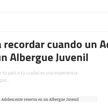
a recordar cuando un 
un Albergue Juvenil
 tu país o tu ciudad es una experiencia
 por…