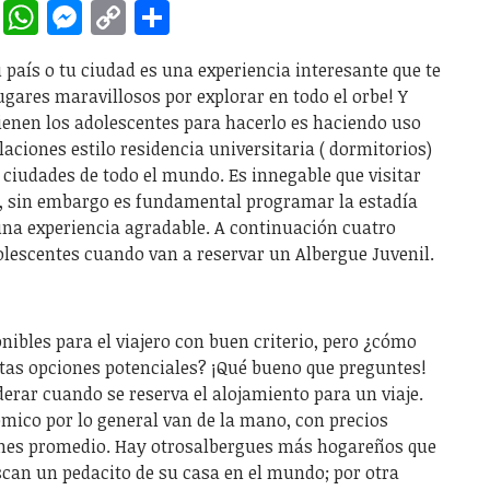
rest
ddit
LinkedIn
WhatsApp
Messenger
Copy
Share
Link
país o tu ciudad es una experiencia interesante que te
ugares maravillosos por explorar en todo el orbe! Y
ienen los adolescentes para hacerlo es haciendo uso
laciones estilo residencia universitaria ( dormitorios)
s ciudades de todo el mundo. Es innegable que visitar
o, sin embargo es fundamental programar la estadía
 una experiencia agradable. A continuación cuatro
olescentes cuando van a reservar un Albergue Juvenil.
nibles para el viajero con buen criterio, pero ¿cómo
ntas opciones potenciales? ¡Qué bueno que preguntes!
derar cuando se reserva el alojamiento para un viaje.
ómico por lo general van de la mano, con precios
iones promedio. Hay otrosalbergues más hogareños que
scan un pedacito de su casa en el mundo; por otra