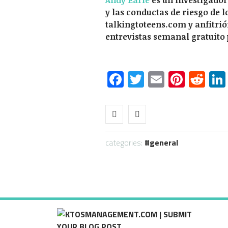
y las conductas de riesgo de l
talkingtoteens.com y anfitri
entrevistas semanal gratuito 
Facebook
Twitter
Email
Pinte
Re
categories:
general