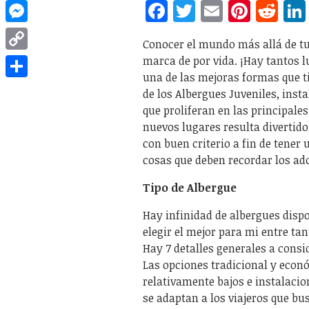
Facebook
Twitter
Email
Pinte
Re
WhatsApp
Messenger
Conocer el mundo más allá de tu 
marca de por vida. ¡Hay tantos l
Copy
una de las mejoras formas que t
Link
Share
de los Albergues Juveniles, insta
que proliferan en las principale
nuevos lugares resulta divertid
con buen criterio a fin de tener
cosas que deben recordar los ad
Tipo de Albergue
Hay infinidad de albergues dispo
elegir el mejor para mi entre ta
Hay 7 detalles generales a consi
Las opciones tradicional y econ
relativamente bajos e instalac
se adaptan a los viajeros que bu