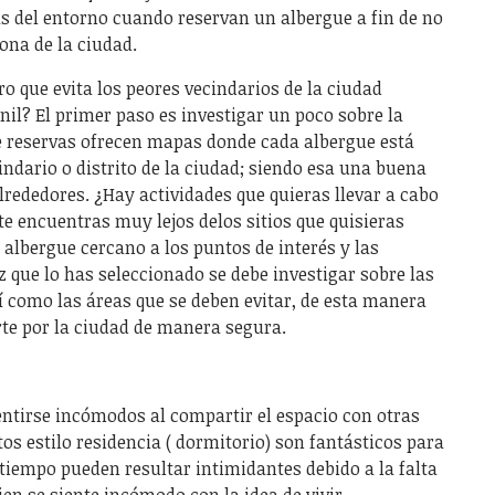
as del entorno cuando reservan un albergue a fin de no
ona de la ciudad.
 que evita los peores vecindarios de la ciudad
il? El primer paso es investigar un poco sobre la
e reservas ofrecen mapas donde cada albergue está
indario o distrito de la ciudad; siendo esa una buena
rededores. ¿Hay actividades que quieras llevar a cabo
¿te encuentras muy lejos delos sitios que quisieras
 albergue cercano a los puntos de interés y las
z que lo has seleccionado se debe investigar sobre las
í como las áreas que se deben evitar, de esta manera
te por la ciudad de manera segura.
ntirse incómodos al compartir el espacio con otras
tos estilo residencia ( dormitorio) son fantásticos para
iempo pueden resultar intimidantes debido a la falta
ien se siente incómodo con la idea de vivir