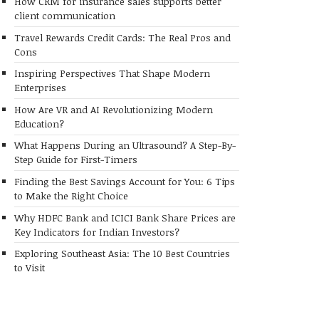
How CRM for insurance sales supports better
client communication
Travel Rewards Credit Cards: The Real Pros and
Cons
Inspiring Perspectives That Shape Modern
Enterprises
How Are VR and AI Revolutionizing Modern
Education?
What Happens During an Ultrasound? A Step-By-
Step Guide for First-Timers
Finding the Best Savings Account for You: 6 Tips
to Make the Right Choice
Why HDFC Bank and ICICI Bank Share Prices are
Key Indicators for Indian Investors?
Exploring Southeast Asia: The 10 Best Countries
to Visit